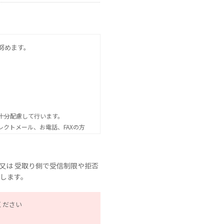
努めます。
十分配慮して行います。
クトメール、お電話、FAXの方
ば、情報の配信を停止します。
密を保持させるために、適正な監
又は 受取り側で受信制限や拒否
たします。
ください