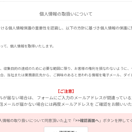
個人情報の取扱いについて
おける個人情報保護の重要性を認識し、以下の方針に基づき個人情報の保護に
って、個人情報を取得いたします。
、収集目的の達成のために必要な範囲に限り、お客様の権利を損なわないように、
合、当社または業務委託先から、ご興味のあると思われる情報を電子メール、ダイレ
お客様が情報配信を希望されない場合は、当社個人情報窓口までご連絡いただけれ
三者機関に委託する場合には、当該第三者機関につき厳正な調査を行ったうえ、秘
【ご注意】
ールが届ない場合は、 フォームにご入力のメールアドレスが間違っている
返信メールが届かない場合には再度メールアドレスを ご確認をお願いい
ついて
、個人情報を事前に本人の同意を得ることなく、第三者に提供しません。
人情報の取り扱いについて同意頂いた上で「
>>確認画面へ
」ボタンを押して