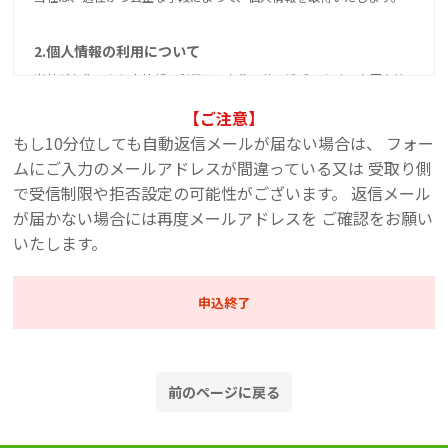
2.個人情報の利用について
当社が収集した個人情報の利用は、収集目的の達成のために必要な範
囲に限り、お客様の権利を損なわないように、十分配慮して行いま
【ご注意】
す。
もし10分位しても自動返信メールが届ない場合は、 フォー
お客様が個人情報を提供された場合、当社または業務委託先から、ご
ムにご入力のメールアドレスが間違っている又は 受取り側
興味のあると思われる情報を電子メール、ダイレクトメール、お電
で受信制限や拒否設定の可能性がございます。 返信メール
話、FAXの方法でお届けすることがあります。お客様が情報配信を希望
が届かない場合には再度メールアドレスを ご確認をお願い
されない場合は、当社個人情報窓口までご連絡いただければ、情報の
いたします。
配信を停止します。
当社は、個人情報の取り扱いを第三者機関に委託する場合には、当該
申込終了
第三者機関につき厳正な調査を行ったうえ、秘密を保持させるため
に、適正な監督を行います。
3.個人情報の第三者提供について
前のページに戻る
当社は、法令に定める場合を除き、個人情報を事前に本人の同意を得
ることなく、第三者に提供しません。