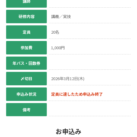
講師
研修内容
講義／実技
定員
20名
参加費
1,000円
年パス・回数券
〆切日
2026年3月12日(木)
申込み状況
定員に達したため申込み終了
備考
お申込み